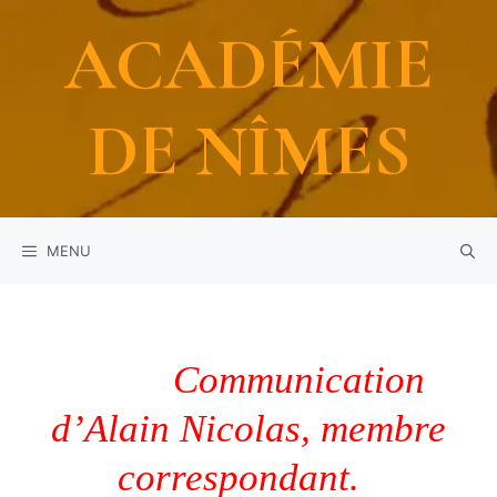
Aller
ACADÉMIE
au
contenu
DE NÎMES
MENU
Communication
d’Alain Nicolas, membre
correspondant.